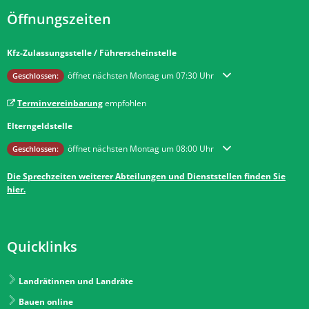
Öffnungszeiten
Kfz-Zulassungsstelle / Führerscheinstelle
Klicken, um weitere Öffnungs- oder Schließzeiten auszublenden
öffnet nächsten Montag um 07:30 Uhr
Geschlossen:
Terminvereinbarung
empfohlen
Elterngeldstelle
Klicken, um weitere Öffnungs- oder Schließzeiten auszublenden
öffnet nächsten Montag um 08:00 Uhr
Geschlossen:
Die Sprechzeiten weiterer Abteilungen und Dienststellen finden Sie
hier.
Quicklinks
Landrätinnen und Landräte
Bauen online