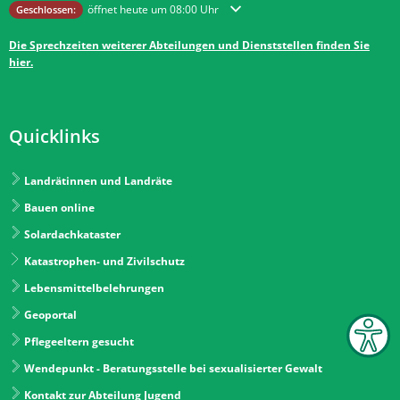
Klicken, um weitere Öffnungs- oder Schließzeiten auszublenden
öffnet heute um 08:00 Uhr
Geschlossen:
Die Sprechzeiten weiterer Abteilungen und Dienststellen finden Sie
hier.
Quicklinks
Landrätinnen und Landräte
Bauen online
Solardachkataster
Katastrophen- und Zivilschutz
Lebensmittelbelehrungen
Geoportal
Pflegeeltern gesucht
Wendepunkt - Beratungsstelle bei sexualisierter Gewalt
Kontakt zur Abteilung Jugend