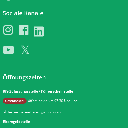
Soziale Kanäle
Öffnungszeiten
Kfz-Zulassungsstelle / Führerscheinstelle
Klicken, um weitere Öffnungs- oder Schließzeiten auszublenden
öffnet heute um 07:30 Uhr
Geschlossen:
Terminvereinbarung
empfohlen
Elterngeldstelle