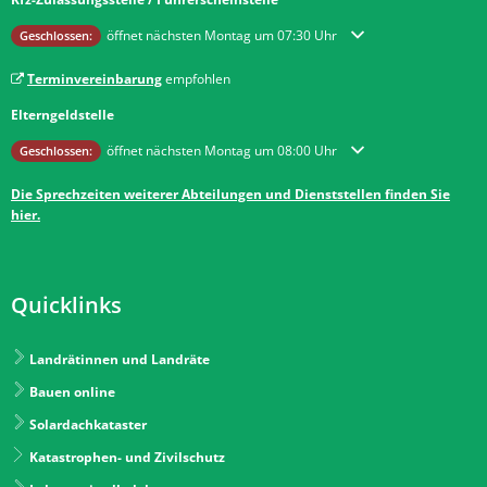
Klicken, um weitere Öffnungs- oder Schließzeiten auszublenden
öffnet nächsten Montag um 07:30 Uhr
Geschlossen:
Terminvereinbarung
empfohlen
Elterngeldstelle
Klicken, um weitere Öffnungs- oder Schließzeiten auszublenden
öffnet nächsten Montag um 08:00 Uhr
Geschlossen:
Die Sprechzeiten weiterer Abteilungen und Dienststellen finden Sie
hier.
Quicklinks
Landrätinnen und Landräte
Bauen online
Solardachkataster
Katastrophen- und Zivilschutz