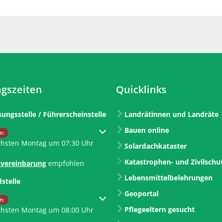
gszeiten
Quicklinks
sungsstelle / Führerscheinstelle
Landrätinnen und Landräte
Bauen online
um weitere Öffnungs- oder Schließzeiten auszublenden
n:
chsten Montag um 07:30 Uhr
Solardachkataster
Katastrophen- und Zivilschu
vereinbarung
empfohlen
Lebensmittelbelehrungen
dstelle
Geoportal
um weitere Öffnungs- oder Schließzeiten auszublenden
n:
Pflegeeltern gesucht
chsten Montag um 08:00 Uhr