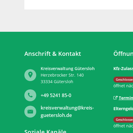
Anschrift & Kontakt
Öffnun
Kreisverwaltung Gütersloh
Kfz-Zulas
Herzebrocker Str. 140
Klicken, 
Geschlosse
33334
Gütersloh
öffnet nä
+49 5241 85-0
Termin
kreisverwaltung@kreis-
Elterngel
guetersloh.de
Klicken, 
Geschlosse
öffnet nä
Soziale Kanäle