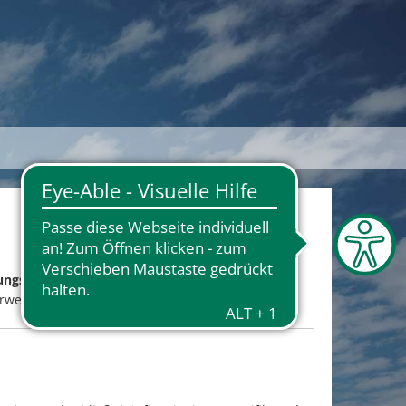
ungsberechtigte (ELB)
bietet das Jobcenter Kreis
erwerben.