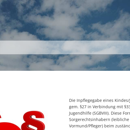
S
THEMEN
UNSER KREIS
KARRIERE
Die Inpflegegabe eines Kindes/J
gem. §27 in Verbindung mit §3
Jugendhilfe (SGBVIII). Diese Fo
Sorgerechtsinhabern (leibliche 
Vormund/Pfleger) beim zustän