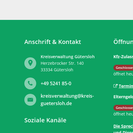
Anschrift & Kontakt
Öffnun
Kreisverwaltung Gütersloh
Kfz-Zulas
Herzebrocker Str. 140
Klicken, 
Geschlosse
33334
Gütersloh
öffnet he
+49 5241 85-0
Termin
kreisverwaltung@kreis-
Elterngel
guetersloh.de
Klicken, 
Geschlosse
öffnet he
Soziale Kanäle
Die Sprec
und Diens