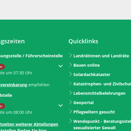
gszeiten
Quicklinks
sungsstelle / Führerscheinstelle
Landrätinnen und Landräte
Bauen online
um weitere Öffnungs- oder Schließzeiten auszublenden
n:
ute um 07:30 Uhr
Solardachkataster
Katastrophen- und Zivilschu
vereinbarung
empfohlen
Lebensmittelbelehrungen
dstelle
Geoportal
um weitere Öffnungs- oder Schließzeiten auszublenden
n:
Pflegeeltern gesucht
ute um 08:00 Uhr
Wendepunkt - Beratungsstel
hzeiten weiterer Abteilungen
sexualisierter Gewalt
tstellen finden Sie hier.