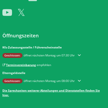
Öffnungszeiten
Kfz-Zulassungsstelle / Führerscheinstelle
Klicken, um weitere Öffnungs- oder Schließzeiten auszublenden
öffnet nächsten Montag um 07:30 Uhr
Geschlossen:
Terminvereinbarung
empfohlen
Elterngeldstelle
Klicken, um weitere Öffnungs- oder Schließzeiten auszublenden
öffnet nächsten Montag um 08:00 Uhr
Geschlossen:
Die Sprechzeiten weiterer Abteilungen und Dienststellen finden Sie
hier.