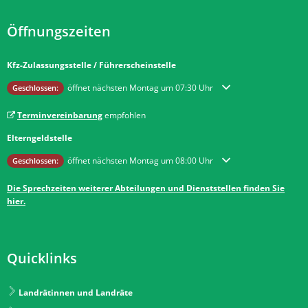
Öffnungszeiten
Kfz-Zulassungsstelle / Führerscheinstelle
Klicken, um weitere Öffnungs- oder Schließzeiten auszublenden
öffnet nächsten Montag um 07:30 Uhr
Geschlossen:
Terminvereinbarung
empfohlen
Elterngeldstelle
Klicken, um weitere Öffnungs- oder Schließzeiten auszublenden
öffnet nächsten Montag um 08:00 Uhr
Geschlossen:
Die Sprechzeiten weiterer Abteilungen und Dienststellen finden Sie
hier.
Quicklinks
Landrätinnen und Landräte