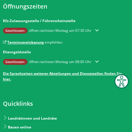
Öffnungszeiten
Kfz-Zulassungsstelle / Führerscheinstelle
Klicken, um weitere Öffnungs- oder Schließzeiten auszublenden
öffnet nächsten Montag um 07:30 Uhr
Geschlossen:
Terminvereinbarung
empfohlen
Elterngeldstelle
Klicken, um weitere Öffnungs- oder Schließzeiten auszublenden
öffnet nächsten Montag um 08:00 Uhr
Geschlossen:
Die Sprechzeiten weiterer Abteilungen und Dienststellen finden Sie
hier.
Quicklinks
Landrätinnen und Landräte
Bauen online