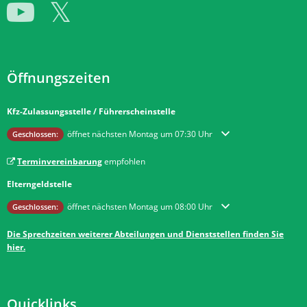
Öffnungszeiten
Kfz-Zulassungsstelle / Führerscheinstelle
Klicken, um weitere Öffnungs- oder Schließzeiten auszublenden
öffnet nächsten Montag um 07:30 Uhr
Geschlossen:
Terminvereinbarung
empfohlen
Elterngeldstelle
Klicken, um weitere Öffnungs- oder Schließzeiten auszublenden
öffnet nächsten Montag um 08:00 Uhr
Geschlossen:
Die Sprechzeiten weiterer Abteilungen und Dienststellen finden Sie
hier.
Quicklinks