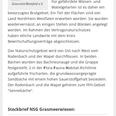
Für gefährdete Wiesen- und
Gütersloh/Bielefeld e.V.
Watvögelarten ist es daher ein
bevorzugtes Brutgebiet. Ein Teil der Flächen sind von
Land Nordrhein-Westfalen erworben worden. Sie wurden
wiedervernässt, an einigen Stellen sind Blänken angelegt
worden. Im Rahmen des Vertragsnaturschutzes
haben etliche Landwirte mit dem Kreis
Bewirtschaftungsverträge abgeschlossen.
Das Naturschutzgebiet wird von Ost nach West vom
Rodenbach und der Wapel durchflossen. In beiden
Bächen wurden das Bachneunauge und die Groppe
festgestellt, 2 in der
F
lora-
F
auna-
H
abitat-Richtlinie
aufgeführte Fischarten, die grundwasssergeprägte
Sandbäche mit einem hohen Sauerstoffgehalt besiedeln.
Der Rodenbach und die Wapel gehören zum FFH-Gebiet
"Sennebäche".
Steckbrief NSG Grasmeerwiesen: