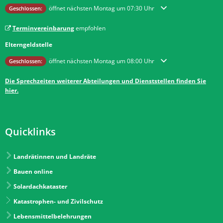
Klicken, um weitere Öffnungs- oder Schließzeiten auszublenden
öffnet nächsten Montag um 07:30 Uhr
Geschlossen:
Terminvereinbarung
empfohlen
Elterngeldstelle
Klicken, um weitere Öffnungs- oder Schließzeiten auszublenden
öffnet nächsten Montag um 08:00 Uhr
Geschlossen:
Die Sprechzeiten weiterer Abteilungen und Dienststellen finden Sie
hier.
Quicklinks
Landrätinnen und Landräte
Bauen online
Solardachkataster
Katastrophen- und Zivilschutz
Lebensmittelbelehrungen