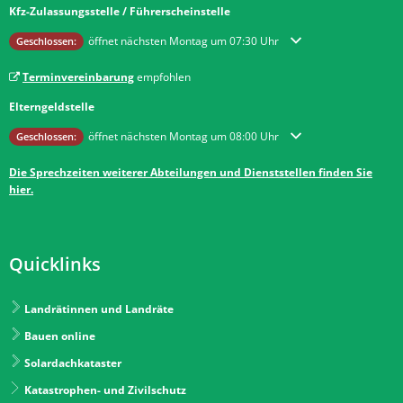
Kfz-Zulassungsstelle / Führerscheinstelle
Klicken, um weitere Öffnungs- oder Schließzeiten auszublenden
öffnet nächsten Montag um 07:30 Uhr
Geschlossen:
Terminvereinbarung
empfohlen
Elterngeldstelle
Klicken, um weitere Öffnungs- oder Schließzeiten auszublenden
öffnet nächsten Montag um 08:00 Uhr
Geschlossen:
Die Sprechzeiten weiterer Abteilungen und Dienststellen finden Sie
hier.
Quicklinks
Landrätinnen und Landräte
Bauen online
Solardachkataster
Katastrophen- und Zivilschutz