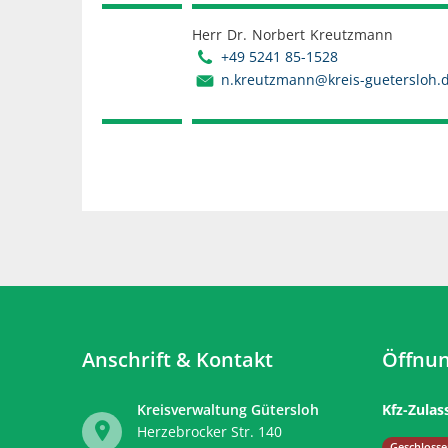
Herr
Dr.
Norbert
Kreutzmann
Herr D
+49 5241 85-1528
n.kreutzmann@kreis-guetersloh.
Anschrift & Kontakt
Öffnun
Kreisverwaltung Gütersloh
Kfz-Zulas
Herzebrocker Str. 140
Klicken, 
Geschlosse