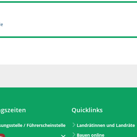
r. Norbert Kreutzmann
de
gszeiten
Quicklinks
sungsstelle / Führerscheinstelle
Landrätinnen und Landräte
Bauen online
um weitere Öffnungs- oder Schließzeiten auszublenden
n: