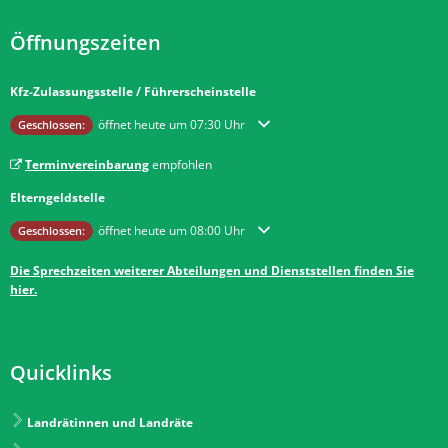
Öffnungszeiten
Kfz-Zulassungsstelle / Führerscheinstelle
Klicken, um weitere Öffnungs- oder Schließzeiten auszublenden
öffnet heute um 07:30 Uhr
Geschlossen:
Terminvereinbarung
empfohlen
Elterngeldstelle
Klicken, um weitere Öffnungs- oder Schließzeiten auszublenden
öffnet heute um 08:00 Uhr
Geschlossen:
Die Sprechzeiten weiterer Abteilungen und Dienststellen finden Sie
hier.
Quicklinks
Landrätinnen und Landräte