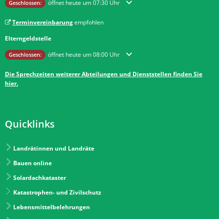
Klicken, um weitere Öffnungs- oder Schließzeiten auszublenden
öffnet heute um 07:30 Uhr
Geschlossen:
Terminvereinbarung
empfohlen
Elterngeldstelle
Klicken, um weitere Öffnungs- oder Schließzeiten auszublenden
öffnet heute um 08:00 Uhr
Geschlossen:
Die Sprechzeiten weiterer Abteilungen und Dienststellen finden Sie
hier.
Quicklinks
Landrätinnen und Landräte
Bauen online
Solardachkataster
Katastrophen- und Zivilschutz
Lebensmittelbelehrungen