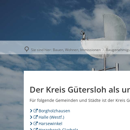
AKTUELLE
Sie sind hier:
Bauen, Wohnen, Immissionen
Baugenehmig
Der Kreis Gütersloh als u
Für folgende Gemeinden und Städte ist der Kreis G
Borgholzhausen
Halle (Westf.)
Harsewinkel
Herzebrock-Clarholz