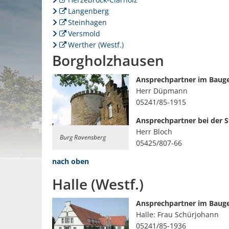
Langenberg
Steinhagen
Versmold
Werther (Westf.)
Borgholzhausen
Ansprechpartner im Baug
Herr Düpmann
05241/85-1915
Ansprechpartner bei der 
Herr Bloch
Burg Ravensberg
05425/807-66
nach oben
Halle (Westf.)
Ansprechpartner im Baug
Halle: Frau Schürjohann
05241/85-1936