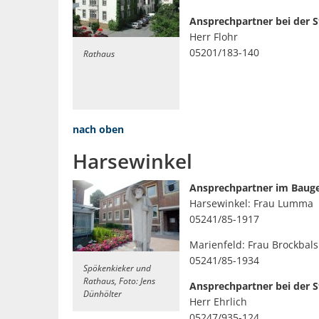
Ansprechpartner bei der St
Herr Flohr
05201/183-140
Rathaus
nach oben
Harsewinkel
Ansprechpartner im Baug
Harsewinkel: Frau Lumma
05241/85-1917
Marienfeld: Frau Brockbals
05241/85-1934
Spökenkieker und
Rathaus, Foto: Jens
Ansprechpartner bei der 
Dünhölter
Herr Ehrlich
05247/935-124