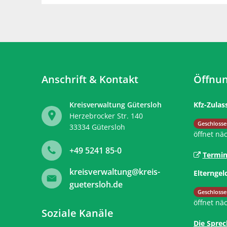
Anschrift & Kontakt
Öffnun
Kreisverwaltung Gütersloh
Kfz-Zulas
Herzebrocker Str. 140
Klicken, 
Geschlosse
33334
Gütersloh
öffnet nä
+49 5241 85-0
Termin
kreisverwaltung@kreis-
Elterngel
guetersloh.de
Klicken, 
Geschlosse
öffnet nä
Soziale Kanäle
Die Sprec