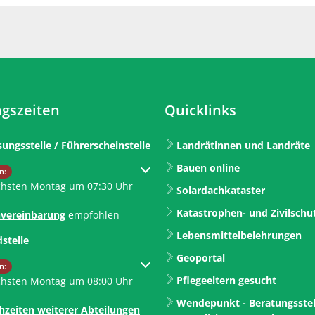
gszeiten
Quicklinks
sungsstelle / Führerscheinstelle
Landrätinnen und Landräte
Bauen online
um weitere Öffnungs- oder Schließzeiten auszublenden
n:
chsten Montag um 07:30 Uhr
Solardachkataster
Katastrophen- und Zivilschu
vereinbarung
empfohlen
Lebensmittelbelehrungen
dstelle
Geoportal
um weitere Öffnungs- oder Schließzeiten auszublenden
n:
Pflegeeltern gesucht
chsten Montag um 08:00 Uhr
Wendepunkt - Beratungsstel
hzeiten weiterer Abteilungen