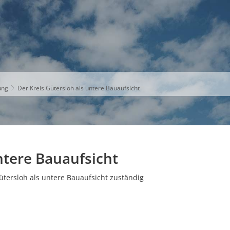
S
THEMEN
UNSER KREIS
KARRIERE
ung
Der Kreis Gütersloh als untere Bauaufsicht
ntere Bauaufsicht
ütersloh als untere Bauaufsicht zuständig