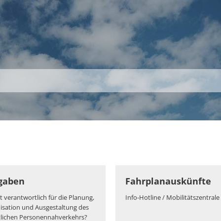
S
THEMEN
UNSER KREIS
KARRIERE
gaben
Fahrplanauskünfte
t verantwortlich für die Planung,
Info-Hotline / Mobilitätszentrale
isation und Ausgestaltung des
tlichen Personennahverkehrs?