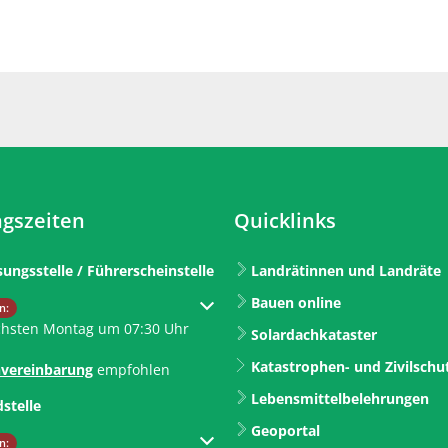
gszeiten
Quicklinks
sungsstelle / Führerscheinstelle
Landrätinnen und Landräte
Bauen online
um weitere Öffnungs- oder Schließzeiten auszublenden
n:
chsten Montag um 07:30 Uhr
Solardachkataster
Katastrophen- und Zivilschu
vereinbarung
empfohlen
Lebensmittelbelehrungen
dstelle
Geoportal
um weitere Öffnungs- oder Schließzeiten auszublenden
n: