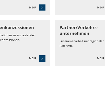
MEHR
MEHR
ienkonzessionen
Partner/Verkehrs-
unternehmen
mationen zu auslaufenden
nkonzessionen.
Zusammenarbeit mit regionalen
Partnern.
MEHR
MEHR