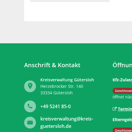
Anschrift & Kontakt
Öffnun
Kreisverwaltung Gütersloh
Kfz-Zulas
Herzebrocker Str. 140
Klicken, 
Geschlosse
33334
Gütersloh
öffnet nä
+49 5241 85-0
Termin
kreisverwaltung@kreis-
Elterngel
guetersloh.de
Klicken, 
Geschlosse