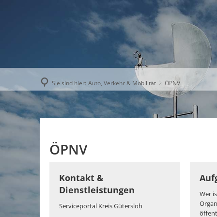
AKTUELLE
Sie sind hier:
Auto, Verkehr & Mobilität
ÖPNV
ÖPNV
Kontakt &
Auf
Dienstleistungen
Wer is
Organ
Serviceportal Kreis Gütersloh
öffen