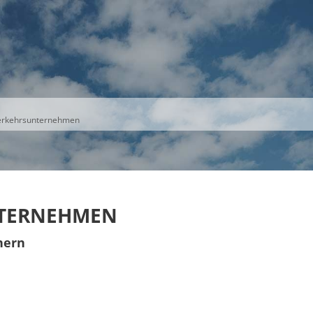
S
THEMEN
UNSER KREIS
KARRIERE
erkehrsunternehmen
NTERNEHMEN
nern