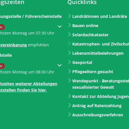
gszeiten
Quicklinks
sungsstelle / Führerscheinstelle
Landrätinnen und Landräte
Bauen online
um weitere Öffnungs- oder Schließzeiten auszublenden
n:
chsten Montag um 07:30 Uhr
Solardachkataster
Katastrophen- und Zivilschu
vereinbarung
empfohlen
Lebensmittelbelehrungen
dstelle
Geoportal
um weitere Öffnungs- oder Schließzeiten auszublenden
n:
Pflegeeltern gesucht
chsten Montag um 08:00 Uhr
Wendepunkt - Beratungsstel
hzeiten weiterer Abteilungen
sexualisierter Gewalt
tstellen finden Sie hier.
Kontakt zur Abteilung Juge
Antrag auf Ratenzahlung
Ausschreibungsverfahren