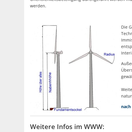
werden.
Die G
Techn
Immis
entsp
Inter
Außer
Übers
gewäh
Weite
natur
nach
Weitere Infos im WWW: