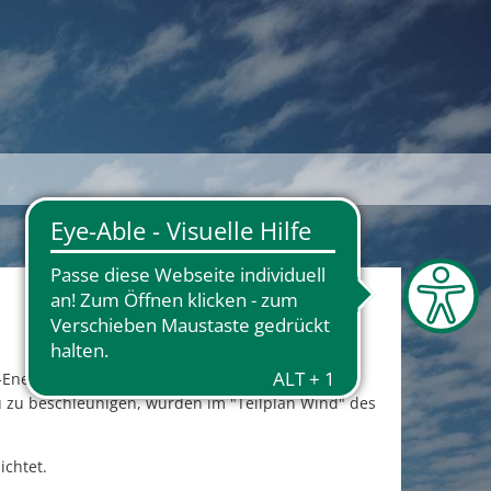
nergien-Gesetzes - EEG - liegt der Ausbau
u zu beschleunigen, wurden im "Teilplan Wind" des
zichtet.