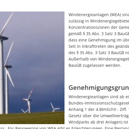
Windenergieanlagen (WEA) sind 
zulässig in Windenergiegebiet
Konzentrationszonen der Gem
gemäß § 35 Abs. 3 Satz 3 BauGB
dass eine Genehmigung im übr
Seit in Inkrafttreten des geän
des § 35 Abs. 3 Satz 3 BauGB n
Außerhalb von Windenergiegebi
BauGB zugelassen werden.
Genehmigungsgrun
Windenergieanlagen sind ab e
Bundes-Immissionsschutzgeset
Anhang 1 der 4.BImSchV - Ziff.
Gesetz über die Umweltverträgl
Windparks ab drei Anlagen) ist
ss.
Für Repowering von WEA gibt es Erleichterungen. Eine Besta