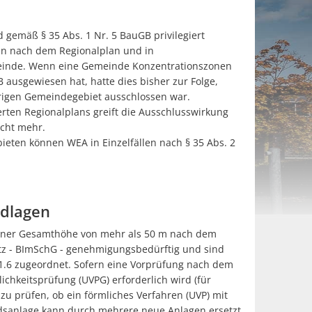
gemäß § 35 Abs. 1 Nr. 5 BauGB privilegiert
en nach dem Regionalplan und in
einde. Wenn eine Gemeinde Konzentrationszonen
 ausgewiesen hat, hatte dies bisher zur Folge,
igen Gemeindegebiet ausschlossen war.
derten Regionalplans greift die Ausschlusswirkung
icht mehr.
eten können WEA in Einzelfällen nach § 35 Abs. 2
dlagen
iner Gesamthöhe von mehr als 50 m nach dem
z - BImSchG - genehmigungsbedürftig und sind
 1.6 zugeordnet. Sofern eine Vorprüfung nach dem
ichkeitsprüfung (UVPG) erforderlich wird (für
 zu prüfen, ob ein förmliches Verfahren (UVP) mit
ndsanlage kann durch mehrere neue Anlagen ersetzt