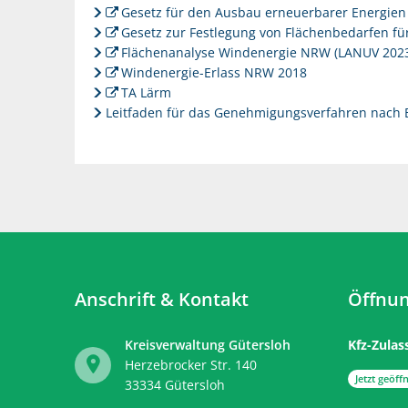
Gesetz für den Ausbau erneuerbarer Energien
Gesetz zur Festlegung von Flächenbedarfen f
Flächenanalyse Windenergie NRW (LANUV 202
Windenergie-Erlass NRW 2018
TA Lärm
Leitfaden für das Genehmigungsverfahren nach
Anschrift & Kontakt
Öffnun
Kreisverwaltung Gütersloh
Kfz-Zulas
Herzebrocker Str. 140
Klicken, 
Jetzt geöffn
33334
Gütersloh