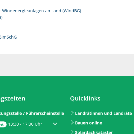
ür Windenergieanlagen an Land (WindBG)
3)
 BImSchG
gszeiten
Quicklinks
sungsstelle / Führerscheinstelle
Landrätinnen und Landräte
Bauen online
um weitere Öffnungs- oder Schließzeiten auszublenden
13:30
-
17:30
Uhr
Von 13:30 bis 17:30 Uhr
et:
Solardachkataster