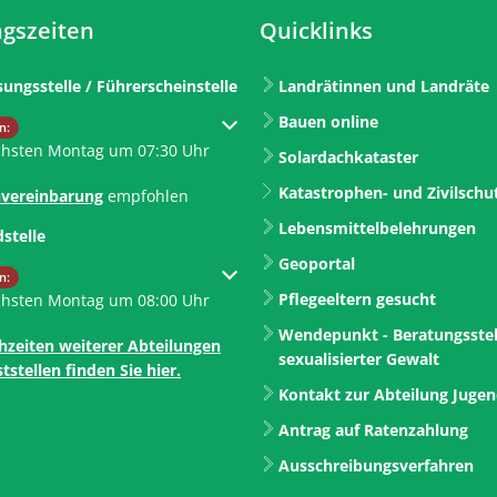
gszeiten
Quicklinks
sungsstelle / Führerscheinstelle
Landrätinnen und Landräte
Bauen online
um weitere Öffnungs- oder Schließzeiten auszublenden
n:
chsten Montag um 07:30 Uhr
Solardachkataster
Katastrophen- und Zivilschu
vereinbarung
empfohlen
Lebensmittelbelehrungen
dstelle
Geoportal
um weitere Öffnungs- oder Schließzeiten auszublenden
n:
Pflegeeltern gesucht
chsten Montag um 08:00 Uhr
Wendepunkt - Beratungsstel
hzeiten weiterer Abteilungen
sexualisierter Gewalt
tstellen finden Sie hier.
Kontakt zur Abteilung Juge
Antrag auf Ratenzahlung
Ausschreibungsverfahren