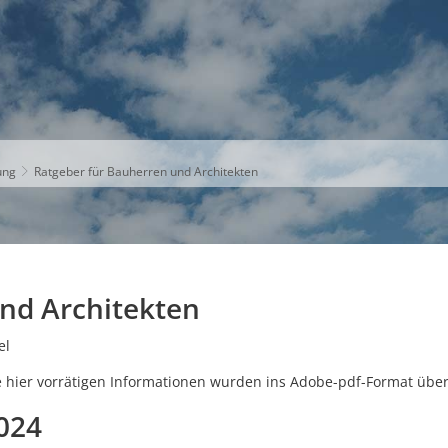
S
THEMEN
UNSER KREIS
KARRIERE
ung
Ratgeber für Bauherren und Architekten
nd Architekten
el
le hier vorrätigen Informationen wurden ins Adobe-pdf-Format übe
024