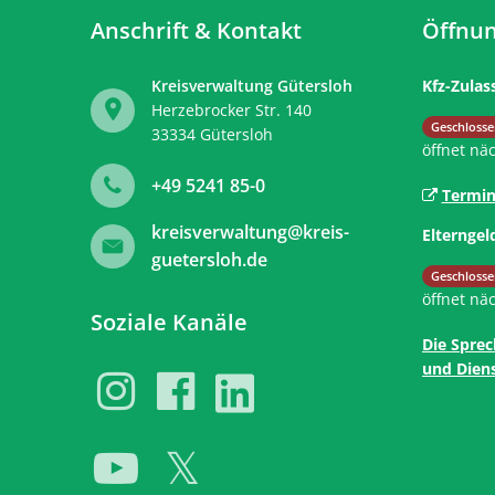
Anschrift & Kontakt
Öffnun
Kreisverwaltung Gütersloh
Kfz-Zulas
Herzebrocker Str. 140
Klicken, 
Geschlosse
33334
Gütersloh
öffnet nä
+49 5241 85-0
Termin
kreisverwaltung@kreis-
Elterngel
guetersloh.de
Klicken, 
Geschlosse
öffnet nä
Soziale Kanäle
Die Sprec
und Diens