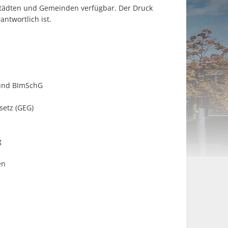
Städten und Gemeinden verfügbar. Der Druck
verantwortlich ist.
und BImSchG
etz (GEG)
g
en