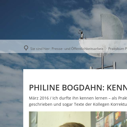
AKTUELLE
Sie sind hier:
Presse- und Öffentlichkeitsarbeit
Praktikum P
PHILINE BOGDAHN: KENN
März 2016 / Ich durfte ihn kennen lernen – als Prak
geschrieben und sogar Texte der Kollegen Korrektu