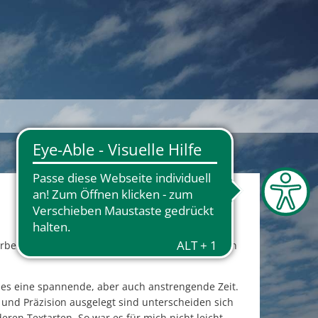
beitet, Pressespiegel erstellt, Pressemitteilungen
 es eine spannende, aber auch anstrengende Zeit.
e und Präzision ausgelegt sind unterscheiden sich
ren Textarten. So war es für mich nicht leicht