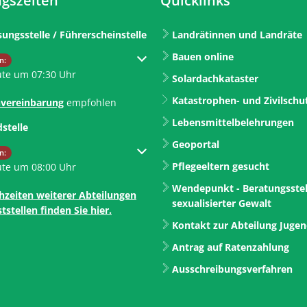
gszeiten
Quicklinks
sungsstelle / Führerscheinstelle
Landrätinnen und Landräte
Bauen online
um weitere Öffnungs- oder Schließzeiten auszublenden
n:
ute um 07:30 Uhr
Solardachkataster
Katastrophen- und Zivilschu
vereinbarung
empfohlen
Lebensmittelbelehrungen
dstelle
Geoportal
um weitere Öffnungs- oder Schließzeiten auszublenden
n:
Pflegeeltern gesucht
ute um 08:00 Uhr
Wendepunkt - Beratungsstel
hzeiten weiterer Abteilungen
sexualisierter Gewalt
tstellen finden Sie hier.
Kontakt zur Abteilung Juge
Antrag auf Ratenzahlung
Ausschreibungsverfahren