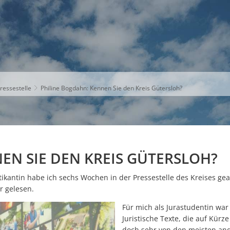
S
THEMEN
UNSER KREIS
KARRIERE
ressestelle
Philine Bogdahn: Kennen Sie den Kreis Gütersloh?
EN SIE DEN KREIS GÜTERSLOH?
tikantin habe ich sechs Wochen in der Pressestelle des Kreises gear
r gelesen.
Für mich als Jurastudentin war
Juristische Texte, die auf Kürz
doch sehr von den meisten ande