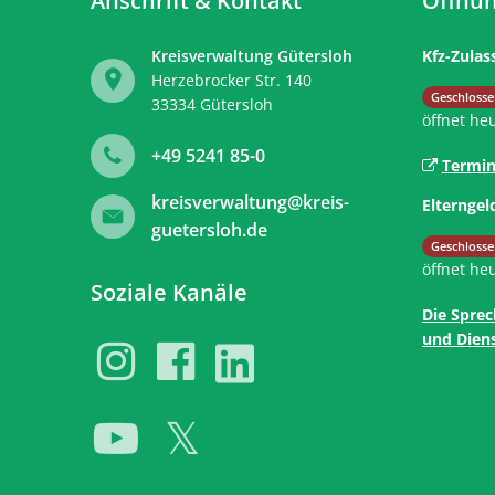
Anschrift & Kontakt
Öffnun
Kreisverwaltung Gütersloh
Kfz-Zulas
Herzebrocker Str. 140
Klicken, 
Geschlosse
33334
Gütersloh
öffnet he
+49 5241 85-0
Termin
kreisverwaltung@kreis-
Elterngel
guetersloh.de
Klicken, 
Geschlosse
öffnet he
Soziale Kanäle
Die Sprec
und Diens