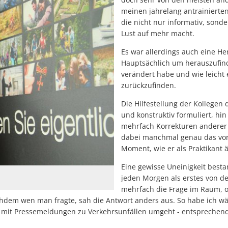
meinen jahrelang antrainierten
die nicht nur informativ, sond
Lust auf mehr macht.
Es war allerdings auch eine He
Hauptsächlich um herauszufind
verändert habe und wie leicht
zurückzufinden.
Die Hilfestellung der Kollegen 
und konstruktiv formuliert, hi
mehrfach Korrekturen anderer 
dabei manchmal genau das vorg
Moment, wie er als Praktikant ä
Eine gewisse Uneinigkeit besta
jeden Morgen als erstes von de
mehrfach die Frage im Raum, ob
em wen man fragte, sah die Antwort anders aus. So habe ich wäh
 mit Pressemeldungen zu Verkehrsunfällen umgeht - entsprechend