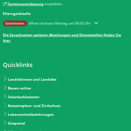
Terminvereinbarung
empfohlen
Elterngeldstelle
Klicken, um weitere Öffnungs- oder Schließzeiten auszublenden
öffnet nächsten Montag um 08:00 Uhr
Geschlossen:
Die Sprechzeiten weiterer Abteilungen und Dienststellen finden Sie
hier.
Quicklinks
Landrätinnen und Landräte
Bauen online
Solardachkataster
Katastrophen- und Zivilschutz
Lebensmittelbelehrungen
Geoportal