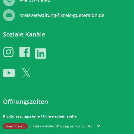
+49 5241 85-0
kreisverwaltung@kreis-guetersloh.de
Soziale Kanäle
Öffnungszeiten
Kfz-Zulassungsstelle / Führerscheinstelle
Klicken, um weitere Öffnungs- oder Schließzeiten auszublenden
öffnet nächsten Montag um 07:30 Uhr
Geschlossen: