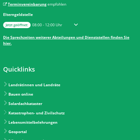
Terminvereinbarung
empfohlen
Elterngeldstelle
Klicken, um weitere Öffnungs- oder Schließzeiten auszublenden
Von 08:00 bis 12:00 Uhr
08:00
-
12:00
Uhr
Jetzt geöffnet:
Die Sprechzeiten weiterer Abteilungen und Dienststellen finden Sie
hier.
Quicklinks
Landrätinnen und Landräte
Bauen online
Solardachkataster
Katastrophen- und Zivilschutz
Lebensmittelbelehrungen
Geoportal