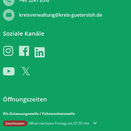
+49 5241 85-0
kreisverwaltung@kreis-guetersloh.de
Soziale Kanäle
Öffnungszeiten
Kfz-Zulassungsstelle / Führerscheinstelle
Klicken, um weitere Öffnungs- oder Schließzeiten auszublenden
öffnet nächsten Freitag um 07:30 Uhr
Geschlossen: