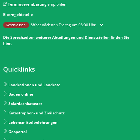
Terminvereinbarung
empfohlen
Elterngeldstelle
Klicken, um weitere Öffnungs- oder Schließzeiten auszublenden
öffnet nächsten Freitag um 08:00 Uhr
Geschlossen:
Die Sprechzeiten weiterer Abteilungen und Dienststellen finden Sie
hier.
Quicklinks
Landrätinnen und Landräte
Bauen online
Solardachkataster
Katastrophen- und Zivilschutz
Lebensmittelbelehrungen
Geoportal