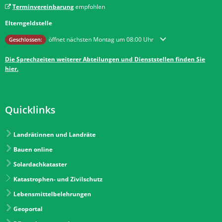
Terminvereinbarung
empfohlen
Elterngeldstelle
Klicken, um weitere Öffnungs- oder Schließzeiten auszublenden
öffnet nächsten Montag um 08:00 Uhr
Geschlossen:
Die Sprechzeiten weiterer Abteilungen und Dienststellen finden Sie
hier.
Quicklinks
Landrätinnen und Landräte
Bauen online
Solardachkataster
Katastrophen- und Zivilschutz
Lebensmittelbelehrungen
Geoportal