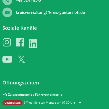
+49 5241 85-0
kreisverwaltung@kreis-guetersloh.de
Soziale Kanäle
Öffnungszeiten
Kfz-Zulassungsstelle / Führerscheinstelle
Klicken, um weitere Öffnungs- oder Schließzeiten auszublenden
öffnet nächsten Montag um 07:30 Uhr
Geschlossen: