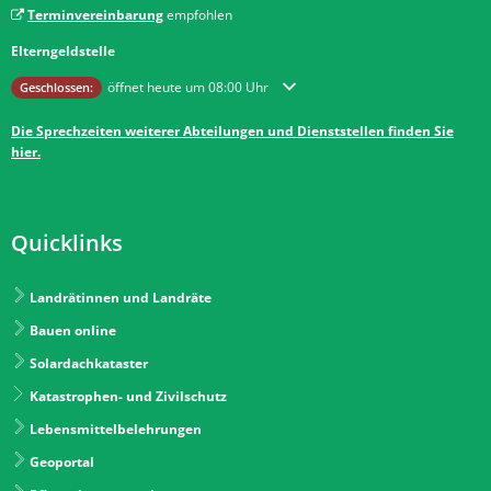
Terminvereinbarung
empfohlen
Elterngeldstelle
Klicken, um weitere Öffnungs- oder Schließzeiten auszublenden
öffnet heute um 08:00 Uhr
Geschlossen:
Die Sprechzeiten weiterer Abteilungen und Dienststellen finden Sie
hier.
Quicklinks
Landrätinnen und Landräte
Bauen online
Solardachkataster
Katastrophen- und Zivilschutz
Lebensmittelbelehrungen
Geoportal