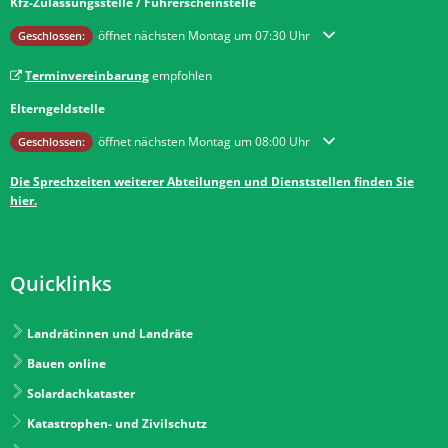
Kfz-Zulassungsstelle / Führerscheinstelle
Klicken, um weitere Öffnungs- oder Schließzeiten auszublenden
öffnet nächsten Montag um 07:30 Uhr
Geschlossen:
Terminvereinbarung
empfohlen
Elterngeldstelle
Klicken, um weitere Öffnungs- oder Schließzeiten auszublenden
öffnet nächsten Montag um 08:00 Uhr
Geschlossen:
Die Sprechzeiten weiterer Abteilungen und Dienststellen finden Sie
hier.
Quicklinks
Landrätinnen und Landräte
Bauen online
Solardachkataster
Katastrophen- und Zivilschutz