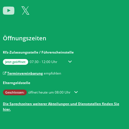
Öffnungszeiten
Kfz-Zulassungsstelle / Führerscheinstelle
Klicken, um weitere Öffnungs- oder Schließzeiten auszublenden
Von 07:30 bis 12:00 Uhr
07:30
-
12:00
Uhr
Jetzt geöffnet:
Terminvereinbarung
empfohlen
Elterngeldstelle
Klicken, um weitere Öffnungs- oder Schließzeiten auszublenden
öffnet heute um 08:00 Uhr
Geschlossen:
Die Sprechzeiten weiterer Abteilungen und Dienststellen finden Sie
hier.