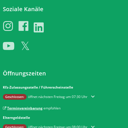
Soziale Kanäle
Öffnungszeiten
Kfz-Zulassungsstelle / Führerscheinstelle
Klicken, um weitere Öffnungs- oder Schließzeiten auszublenden
öffnet nächsten Freitag um 07:30 Uhr
Geschlossen:
Terminvereinbarung
empfohlen
Elterngeldstelle
Klicken, um weitere Öffnungs- oder Schließzeiten auszublenden
öffnet nächsten Freitag um 08:00 Uhr
Geschlossen: