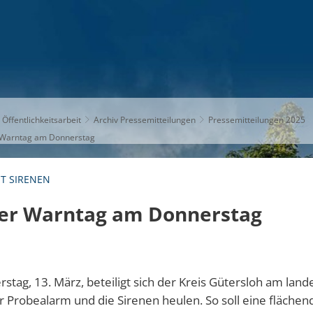
S
THEMEN
UNSER KREIS
KARRIERE
 Öffentlichkeitsarbeit
Archiv Pressemitteilungen
Pressemitteilungen 2025
r Warntag am Donnerstag
ET SIRENEN
er Warntag am Donnerstag
stag, 13. März, beteiligt sich der Kreis Gütersloh am lan
r Probealarm und die Sirenen heulen. So soll eine fläche