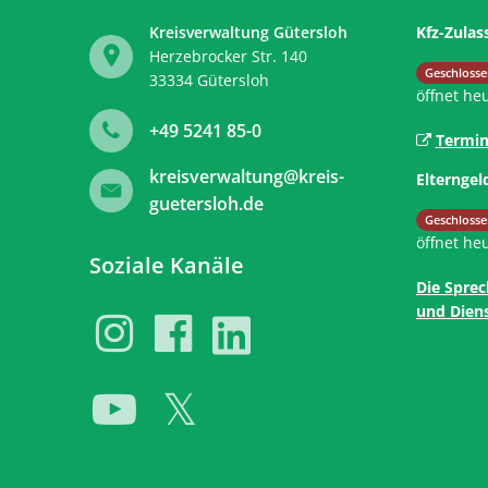
Kreisverwaltung Gütersloh
Kfz-Zulas
Herzebrocker Str. 140
Klicken, 
Geschlosse
33334
Gütersloh
öffnet he
+49 5241 85-0
Termin
kreisverwaltung@kreis-
Elterngel
guetersloh.de
Klicken, 
Geschlosse
öffnet he
Soziale Kanäle
Die Sprec
und Diens