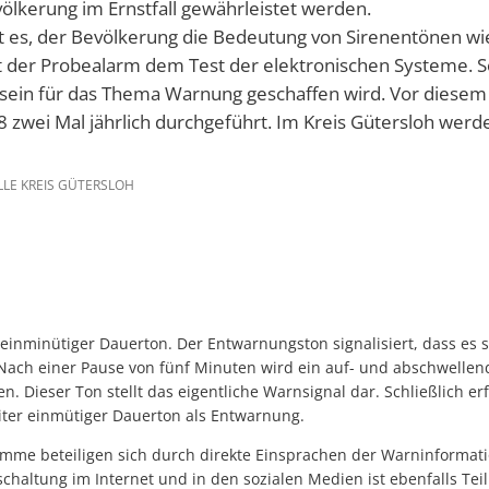
ölkerung im Ernstfall gewährleistet werden.
st es, der Bevölkerung die Bedeutung von Sirenentönen wi
 der Probealarm dem Test der elektronischen Systeme. S
sein für das Thema Warnung geschaffen wird. Vor diesem
8 zwei Mal jährlich durchgeführt. Im Kreis Gütersloh werd
LE KREIS GÜTERSLOH
 einminütiger Dauerton. Der Entwarnungston signalisiert, dass es 
Nach einer Pause von fünf Minuten wird ein auf- und abschwellen
. Dieser Ton stellt das eigentliche Warnsignal dar. Schließlich er
iter einmütiger Dauerton als Entwarnung.
mme beteiligen sich durch direkte Einsprachen der Warninforma
chaltung im Internet und in den sozialen Medien ist ebenfalls Tei