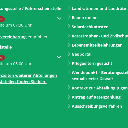
sungsstelle / Führerscheinstelle
Landrätinnen und Landräte
Bauen online
um weitere Öffnungs- oder Schließzeiten auszublenden
n:
ute um 07:30 Uhr
Solardachkataster
Katastrophen- und Zivilschu
vereinbarung
empfohlen
Lebensmittelbelehrungen
dstelle
Geoportal
um weitere Öffnungs- oder Schließzeiten auszublenden
n:
Pflegeeltern gesucht
ute um 08:00 Uhr
Wendepunkt - Beratungsstel
hzeiten weiterer Abteilungen
sexualisierter Gewalt
tstellen finden Sie hier.
Kontakt zur Abteilung Juge
Antrag auf Ratenzahlung
Ausschreibungsverfahren