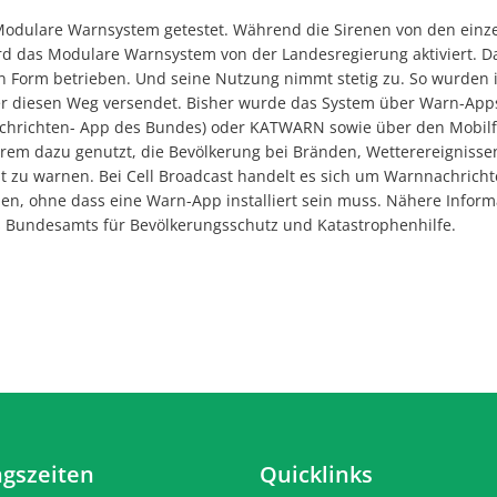
odulare Warnsystem getestet. Während die Sirenen von den einzel
rd das Modulare Warnsystem von der Landesregierung aktiviert. Da
gen Form betrieben. Und seine Nutzung nimmt stetig zu. So wurden
 diesen Weg versendet. Bisher wurde das System über Warn-Apps 
chrichten- App des Bundes) oder KATWARN sowie über den Mobilf
rem dazu genutzt, die Bevölkerung bei Bränden, Wetterereigniss
it zu warnen. Bei Cell Broadcast handelt es sich um Warnnachrichte
en, ohne dass eine Warn-App installiert sein muss. Nähere Inform
es Bundesamts für Bevölkerungsschutz und Katastrophenhilfe.
gszeiten
Quicklinks