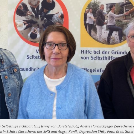
elbsthilfe sichtbar: (v.l.) Jenny von Borstel (BIGS), Anette Harnischfeger (Sprecheri
rin Schüre (Sprecherin der SHG und Angst, Panik, Depression SHG). Foto: Kreis Güter