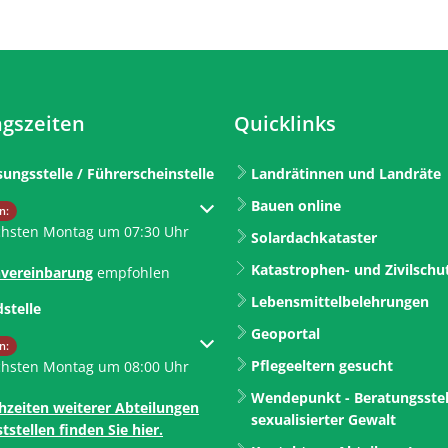
gszeiten
Quicklinks
sungsstelle / Führerscheinstelle
Landrätinnen und Landräte
Bauen online
um weitere Öffnungs- oder Schließzeiten auszublenden
n:
chsten Montag um 07:30 Uhr
Solardachkataster
Katastrophen- und Zivilschu
vereinbarung
empfohlen
Lebensmittelbelehrungen
dstelle
Geoportal
um weitere Öffnungs- oder Schließzeiten auszublenden
n:
Pflegeeltern gesucht
chsten Montag um 08:00 Uhr
Wendepunkt - Beratungsstel
hzeiten weiterer Abteilungen
sexualisierter Gewalt
tstellen finden Sie hier.