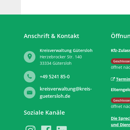
Anschrift & Kontakt
Öffnun
Kreisverwaltung Gütersloh
Kfz-Zulas
Herzebrocker Str. 140
Klicken, 
Geschlosse
33334
Gütersloh
öffnet nä
+49 5241 85-0
Termin
kreisverwaltung@kreis-
Elterngel
guetersloh.de
Klicken, 
Geschlosse
öffnet nä
Soziale Kanäle
Die Sprec
und Diens