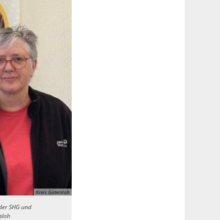
Kreis Gütersloh
n der SHG und
sloh