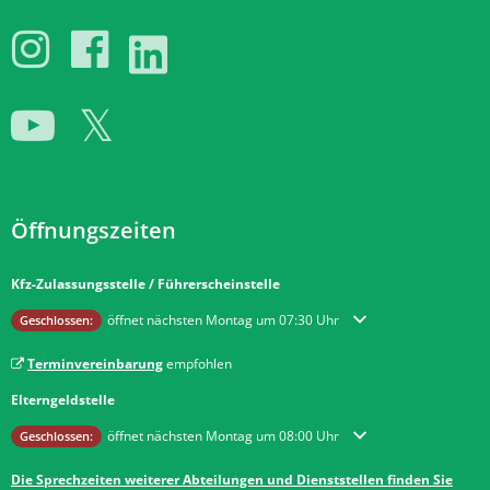
Öffnungszeiten
Kfz-Zulassungsstelle / Führerscheinstelle
Klicken, um weitere Öffnungs- oder Schließzeiten auszublenden
öffnet nächsten Montag um 07:30 Uhr
Geschlossen:
Terminvereinbarung
empfohlen
Elterngeldstelle
Klicken, um weitere Öffnungs- oder Schließzeiten auszublenden
öffnet nächsten Montag um 08:00 Uhr
Geschlossen:
Die Sprechzeiten weiterer Abteilungen und Dienststellen finden Sie