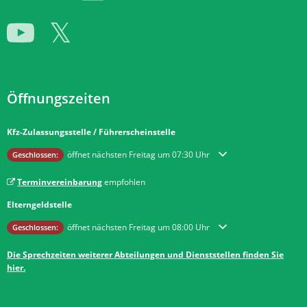
Öffnungszeiten
Kfz-Zulassungsstelle / Führerscheinstelle
Klicken, um weitere Öffnungs- oder Schließzeiten auszublenden
öffnet nächsten Freitag um 07:30 Uhr
Geschlossen:
Terminvereinbarung
empfohlen
Elterngeldstelle
Klicken, um weitere Öffnungs- oder Schließzeiten auszublenden
öffnet nächsten Freitag um 08:00 Uhr
Geschlossen:
Die Sprechzeiten weiterer Abteilungen und Dienststellen finden Sie
hier.