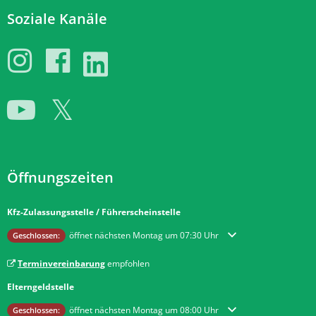
Soziale Kanäle
Öffnungszeiten
Kfz-Zulassungsstelle / Führerscheinstelle
Klicken, um weitere Öffnungs- oder Schließzeiten auszublenden
öffnet nächsten Montag um 07:30 Uhr
Geschlossen:
Terminvereinbarung
empfohlen
Elterngeldstelle
Klicken, um weitere Öffnungs- oder Schließzeiten auszublenden
öffnet nächsten Montag um 08:00 Uhr
Geschlossen: