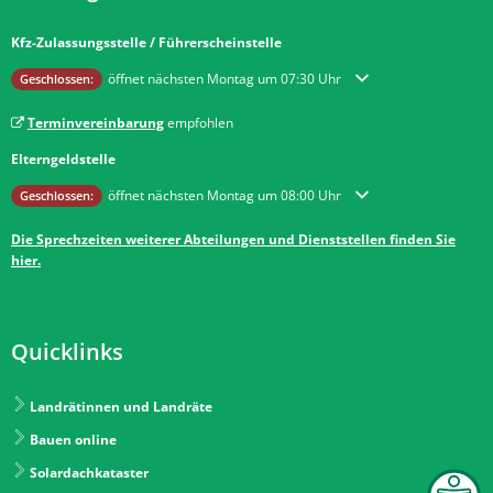
Kfz-Zulassungsstelle / Führerscheinstelle
Klicken, um weitere Öffnungs- oder Schließzeiten auszublenden
öffnet nächsten Montag um 07:30 Uhr
Geschlossen:
Terminvereinbarung
empfohlen
Elterngeldstelle
Klicken, um weitere Öffnungs- oder Schließzeiten auszublenden
öffnet nächsten Montag um 08:00 Uhr
Geschlossen:
Die Sprechzeiten weiterer Abteilungen und Dienststellen finden Sie
hier.
Quicklinks
Landrätinnen und Landräte
Bauen online
Solardachkataster