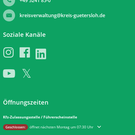
+49 5241 85-0
kreisverwaltung@kreis-guetersloh.de
Soziale Kanäle
Öffnungszeiten
Kfz-Zulassungsstelle / Führerscheinstelle
Klicken, um weitere Öffnungs- oder Schließzeiten auszublenden
öffnet nächsten Montag um 07:30 Uhr
Geschlossen: