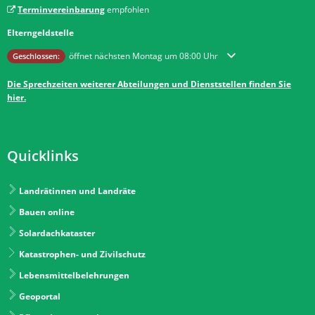
Terminvereinbarung
empfohlen
Elterngeldstelle
Klicken, um weitere Öffnungs- oder Schließzeiten auszublenden
öffnet nächsten Montag um 08:00 Uhr
Geschlossen:
Die Sprechzeiten weiterer Abteilungen und Dienststellen finden Sie
hier.
Quicklinks
Landrätinnen und Landräte
Bauen online
Solardachkataster
Katastrophen- und Zivilschutz
Lebensmittelbelehrungen
Geoportal