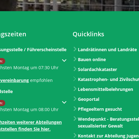
gszeiten
Quicklinks
sungsstelle / Führerscheinstelle
Landrätinnen und Landräte
Bauen online
um weitere Öffnungs- oder Schließzeiten auszublenden
n:
chsten Montag um 07:30 Uhr
Solardachkataster
Katastrophen- und Zivilschu
vereinbarung
empfohlen
Lebensmittelbelehrungen
dstelle
Geoportal
um weitere Öffnungs- oder Schließzeiten auszublenden
n:
Pflegeeltern gesucht
chsten Montag um 08:00 Uhr
Wendepunkt - Beratungsstel
hzeiten weiterer Abteilungen
sexualisierter Gewalt
tstellen finden Sie hier.
Kontakt zur Abteilung Juge