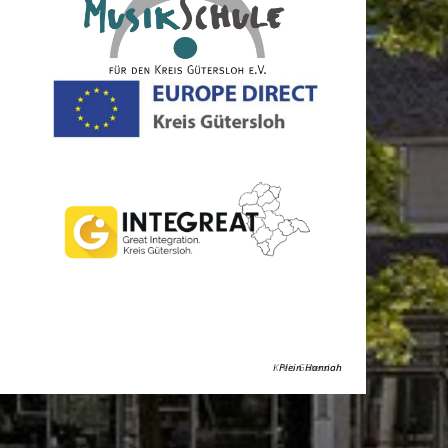
Kreis Gütersloh
Plein Hannah