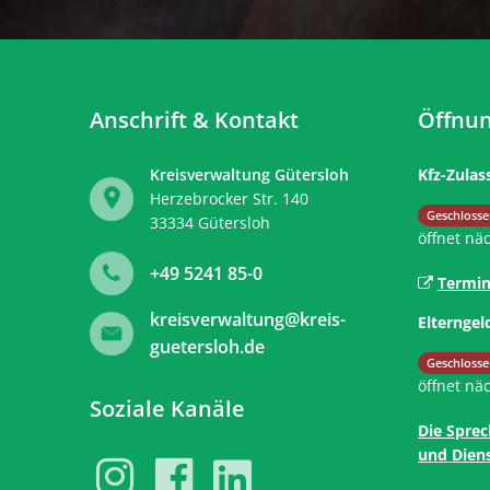
Anschrift & Kontakt
Öffnun
Kreisverwaltung Gütersloh
Kfz-Zulas
Herzebrocker Str. 140
Klicken, 
Geschlosse
33334
Gütersloh
öffnet nä
+49 5241 85-0
Termin
kreisverwaltung@kreis-
Elterngel
guetersloh.de
Klicken, 
Geschlosse
öffnet nä
Soziale Kanäle
Die Sprec
und Diens