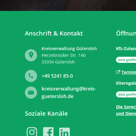
Anschrift & Kontakt
Öffnun
Kreisverwaltung Gütersloh
Kfz-Zulas
Herzebrocker Str. 140
Klicken, 
Jetzt geöffn
33334
Gütersloh
Termin
+49 5241 85-0
Elterngel
kreisverwaltung@kreis-
Klicken, 
Jetzt geöffn
guetersloh.de
Die Sprec
Soziale Kanäle
und Diens