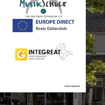
Kreis Gütersloh
Plein Hannah