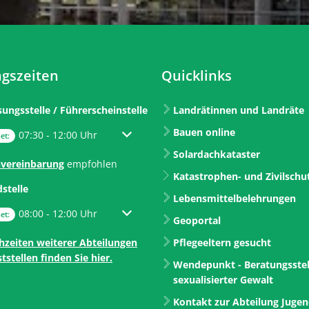
gszeiten
Quicklinks
sungsstelle / Führerscheinstelle
Landrätinnen und Landräte
Bauen online
um weitere Öffnungs- oder Schließzeiten auszublenden
07:30
-
12:00
Uhr
Von 07:30 bis 12:00 Uhr
et:
Solardachkataster
vereinbarung
empfohlen
Katastrophen- und Zivilschu
dstelle
Lebensmittelbelehrungen
um weitere Öffnungs- oder Schließzeiten auszublenden
08:00
-
12:00
Uhr
Von 08:00 bis 12:00 Uhr
et:
Geoportal
hzeiten weiterer Abteilungen
Pflegeeltern gesucht
tstellen finden Sie hier.
Wendepunkt - Beratungsstel
sexualisierter Gewalt
Kontakt zur Abteilung Juge