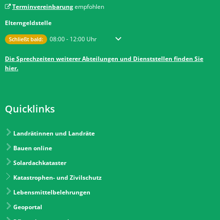
Terminvereinbarung
empfohlen
Elterngeldstelle
Klicken, um weitere Öffnungs- oder Schließzeiten auszublenden
Von 08:00 bis 12:00 Uhr
08:00
-
12:00
Uhr
Schließt bald:
Die Sprechzeiten weiterer Abteilungen und Dienststellen finden Sie
hier.
Quicklinks
Landrätinnen und Landräte
Bauen online
Solardachkataster
Katastrophen- und Zivilschutz
Lebensmittelbelehrungen
Geoportal