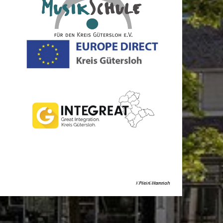
Kreis Gütersloh
Plein Hannah