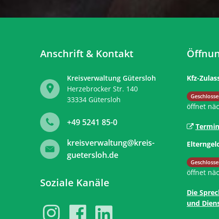
Anschrift & Kontakt
Öffnun
Kreisverwaltung Gütersloh
Kfz-Zulas
Herzebrocker Str. 140
Klicken, 
Geschlosse
33334
Gütersloh
öffnet nä
+49 5241 85-0
Termin
kreisverwaltung@kreis-
Elterngel
guetersloh.de
Klicken, 
Geschlosse
öffnet nä
Soziale Kanäle
Die Sprec
und Diens