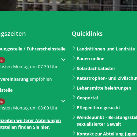
gszeiten
Quicklinks
sungsstelle / Führerscheinstelle
Landrätinnen und Landräte
Bauen online
um weitere Öffnungs- oder Schließzeiten auszublenden
n:
chsten Montag um 07:30 Uhr
Solardachkataster
Katastrophen- und Zivilschu
vereinbarung
empfohlen
Lebensmittelbelehrungen
dstelle
Geoportal
um weitere Öffnungs- oder Schließzeiten auszublenden
n:
Pflegeeltern gesucht
chsten Montag um 08:00 Uhr
Wendepunkt - Beratungsstel
hzeiten weiterer Abteilungen
sexualisierter Gewalt
tstellen finden Sie hier.
Kontakt zur Abteilung Juge