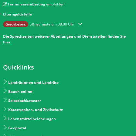
Terminvereinbarung
empfohlen
Elterngeldstelle
Klicken, um weitere Öffnungs- oder Schließzeiten auszublenden
öffnet heute um 08:00 Uhr
Geschlossen:
Die Sprechzeiten weiterer Abteilungen und Dienststellen finden Sie
hier.
Quicklinks
Landrätinnen und Landräte
Bauen online
Solardachkataster
Katastrophen- und Zivilschutz
Lebensmittelbelehrungen
Geoportal