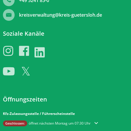
+49 5241 85-0
kreisverwaltung@kreis-guetersloh.de
Soziale Kanäle
Öffnungszeiten
Kfz-Zulassungsstelle / Führerscheinstelle
Klicken, um weitere Öffnungs- oder Schließzeiten auszublenden
öffnet nächsten Montag um 07:30 Uhr
Geschlossen: