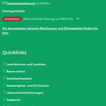
Terminvereinbarung
empfohlen
Elterngeldstelle
Klicken, um weitere Öffnungs- oder Schließzeiten auszublenden
öffnet nächsten Montag um 08:00 Uhr
Geschlossen:
Die Sprechzeiten weiterer Abteilungen und Dienststellen finden Sie
hier.
Quicklinks
Landrätinnen und Landräte
Bauen online
Solardachkataster
Katastrophen- und Zivilschutz
Lebensmittelbelehrungen
Geoportal