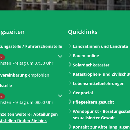
gszeiten
Quicklinks
sungsstelle / Führerscheinstelle
Landrätinnen und Landräte
Bauen online
um weitere Öffnungs- oder Schließzeiten auszublenden
n:
chsten Freitag um 07:30 Uhr
Solardachkataster
Katastrophen- und Zivilschu
vereinbarung
empfohlen
Lebensmittelbelehrungen
dstelle
Geoportal
um weitere Öffnungs- oder Schließzeiten auszublenden
n:
Pflegeeltern gesucht
chsten Freitag um 08:00 Uhr
Wendepunkt - Beratungsstel
hzeiten weiterer Abteilungen
sexualisierter Gewalt
tstellen finden Sie hier.
Kontakt zur Abteilung Juge