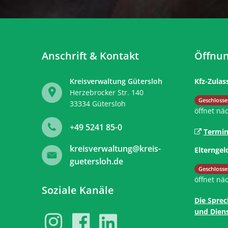
Anschrift & Kontakt
Öffnun
Kreisverwaltung Gütersloh
Kfz-Zulas
Herzebrocker Str. 140
Klicken, 
Geschlosse
33334
Gütersloh
öffnet nä
+49 5241 85-0
Termin
kreisverwaltung@kreis-
Elterngel
guetersloh.de
Klicken, 
Geschlosse
öffnet nä
Soziale Kanäle
Die Sprec
und Diens