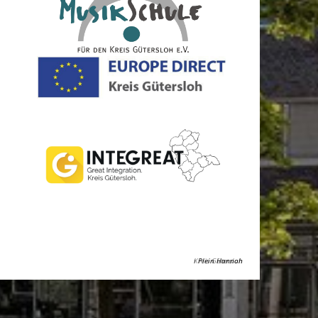
Kreis Gütersloh
Plein Hannah