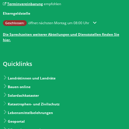
Terminvereinbarung
empfohlen
Elterngeldstelle
Klicken, um weitere Öffnungs- oder Schließzeiten auszublenden
öffnet nächsten Montag um 08:00 Uhr
Geschlossen:
Die Sprechzeiten weiterer Abteilungen und Dienststellen finden Sie
hier.
Quicklinks
Landrätinnen und Landräte
Bauen online
Solardachkataster
Katastrophen- und Zivilschutz
Lebensmittelbelehrungen
Geoportal