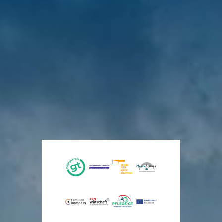
Maßnahmen
Erneuerung
Schule
50 Jahre
Untere
zeigen
der K 49 mit
ohne
Kreisfeuerwehrschule
Wasserbehörde
Wirkung
neuen
Rassismus
St. Vit
Keine
Schutzstreifen
– Schule
Abkochgebot
Ein
Wasserentnahme
mit
Lücke
von
halbes
aus
Courage
im
Trinkwasser
Jahrhundert
Fließgewässern
Gemeinsam
Alltagsradwegekonzept
aufgehoben
Ausbildung
stark
geschlossen
für
vor
für
4
vor
die
ein
Tagen
1
vor
Sicherheit
Tag
2
faires
im
Tagen
Miteinander
Kreis
Gütersloh
vor
2
vor
Tagen
4
Tagen