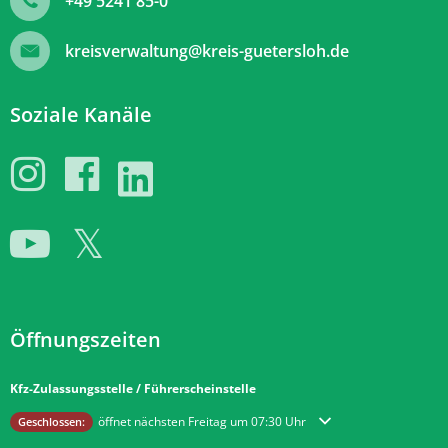
+49 5241 85-0
kreisverwaltung@kreis-guetersloh.de
Soziale Kanäle
Öffnungszeiten
Kfz-Zulassungsstelle / Führerscheinstelle
Klicken, um weitere Öffnungs- oder Schließzeiten auszublenden
öffnet nächsten Freitag um 07:30 Uhr
Geschlossen: