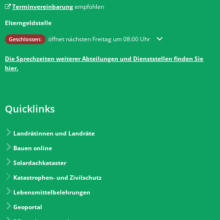
Terminvereinbarung
empfohlen
Elterngeldstelle
Klicken, um weitere Öffnungs- oder Schließzeiten auszublenden
öffnet nächsten Freitag um 08:00 Uhr
Geschlossen:
Die Sprechzeiten weiterer Abteilungen und Dienststellen finden Sie
hier.
Quicklinks
Landrätinnen und Landräte
Bauen online
Solardachkataster
Katastrophen- und Zivilschutz
Lebensmittelbelehrungen
Geoportal