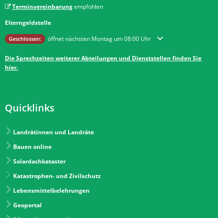
Terminvereinbarung
empfohlen
Elterngeldstelle
Klicken, um weitere Öffnungs- oder Schließzeiten auszublenden
öffnet nächsten Montag um 08:00 Uhr
Geschlossen:
Die Sprechzeiten weiterer Abteilungen und Dienststellen finden Sie
hier.
Quicklinks
Landrätinnen und Landräte
Bauen online
Solardachkataster
Katastrophen- und Zivilschutz
Lebensmittelbelehrungen
Geoportal