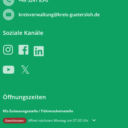
+49 5241 85-0
kreisverwaltung@kreis-guetersloh.de
Soziale Kanäle
Öffnungszeiten
Kfz-Zulassungsstelle / Führerscheinstelle
Klicken, um weitere Öffnungs- oder Schließzeiten auszublenden
öffnet nächsten Montag um 07:30 Uhr
Geschlossen: