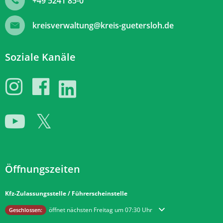
+49 5241 85-0
kreisverwaltung@kreis-guetersloh.de
Soziale Kanäle
Öffnungszeiten
Kfz-Zulassungsstelle / Führerscheinstelle
Klicken, um weitere Öffnungs- oder Schließzeiten auszublenden
öffnet nächsten Freitag um 07:30 Uhr
Geschlossen: