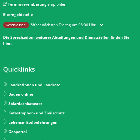
Terminvereinbarung
empfohlen
Elterngeldstelle
Klicken, um weitere Öffnungs- oder Schließzeiten auszublenden
öffnet nächsten Freitag um 08:00 Uhr
Geschlossen:
Die Sprechzeiten weiterer Abteilungen und Dienststellen finden Sie
hier.
Quicklinks
Landrätinnen und Landräte
Bauen online
Solardachkataster
Katastrophen- und Zivilschutz
Lebensmittelbelehrungen
Geoportal