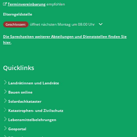
Terminvereinbarung
empfohlen
Elterngeldstelle
Klicken, um weitere Öffnungs- oder Schließzeiten auszublenden
öffnet nächsten Montag um 08:00 Uhr
Geschlossen:
Die Sprechzeiten weiterer Abteilungen und Dienststellen finden Sie
hier.
Quicklinks
Landrätinnen und Landräte
Bauen online
Solardachkataster
Katastrophen- und Zivilschutz
Lebensmittelbelehrungen
Geoportal