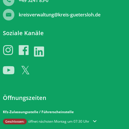
+49 5241 85-0
kreisverwaltung@kreis-guetersloh.de
Soziale Kanäle
Öffnungszeiten
Kfz-Zulassungsstelle / Führerscheinstelle
Klicken, um weitere Öffnungs- oder Schließzeiten auszublenden
öffnet nächsten Montag um 07:30 Uhr
Geschlossen: