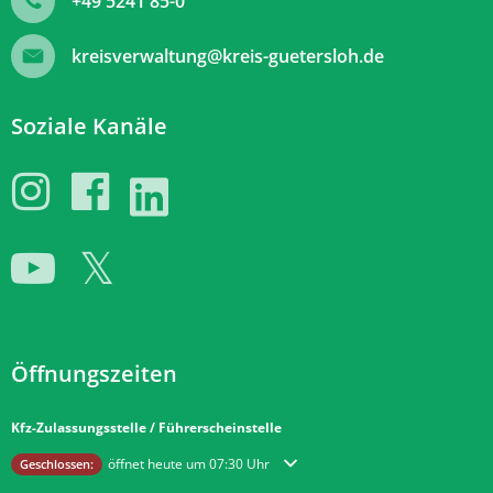
+49 5241 85-0
kreisverwaltung@kreis-guetersloh.de
Soziale Kanäle
Öffnungszeiten
Kfz-Zulassungsstelle / Führerscheinstelle
Klicken, um weitere Öffnungs- oder Schließzeiten auszublenden
öffnet heute um 07:30 Uhr
Geschlossen: