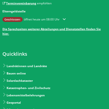
Terminvereinbarung
empfohlen
Elterngeldstelle
Klicken, um weitere Öffnungs- oder Schließzeiten auszublenden
öffnet heute um 08:00 Uhr
Geschlossen:
Die Sprechzeiten weiterer Abteilungen und Dienststellen finden Sie
hier.
Quicklinks
Landrätinnen und Landräte
Bauen online
Solardachkataster
Katastrophen- und Zivilschutz
Lebensmittelbelehrungen
Geoportal