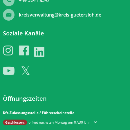
+49 5241 85-0
kreisverwaltung@kreis-guetersloh.de
Soziale Kanäle
Öffnungszeiten
Kfz-Zulassungsstelle / Führerscheinstelle
Klicken, um weitere Öffnungs- oder Schließzeiten auszublenden
öffnet nächsten Montag um 07:30 Uhr
Geschlossen: