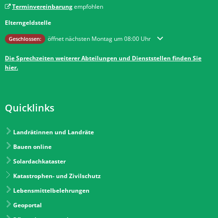
Terminvereinbarung
empfohlen
Elterngeldstelle
Klicken, um weitere Öffnungs- oder Schließzeiten auszublenden
öffnet nächsten Montag um 08:00 Uhr
Geschlossen:
Die Sprechzeiten weiterer Abteilungen und Dienststellen finden Sie
hier.
Quicklinks
Landrätinnen und Landräte
Bauen online
Solardachkataster
Katastrophen- und Zivilschutz
Lebensmittelbelehrungen
Geoportal