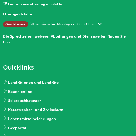
Terminvereinbarung
empfohlen
Elterngeldstelle
Klicken, um weitere Öffnungs- oder Schließzeiten auszublenden
öffnet nächsten Montag um 08:00 Uhr
Geschlossen:
Die Sprechzeiten weiterer Abteilungen und Dienststellen finden Sie
hier.
Quicklinks
Landrätinnen und Landräte
Bauen online
Solardachkataster
Katastrophen- und Zivilschutz
Lebensmittelbelehrungen
Geoportal