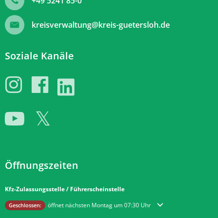
+49 5241 85-0
kreisverwaltung@kreis-guetersloh.de
Soziale Kanäle
Öffnungszeiten
Kfz-Zulassungsstelle / Führerscheinstelle
Klicken, um weitere Öffnungs- oder Schließzeiten auszublenden
öffnet nächsten Montag um 07:30 Uhr
Geschlossen: